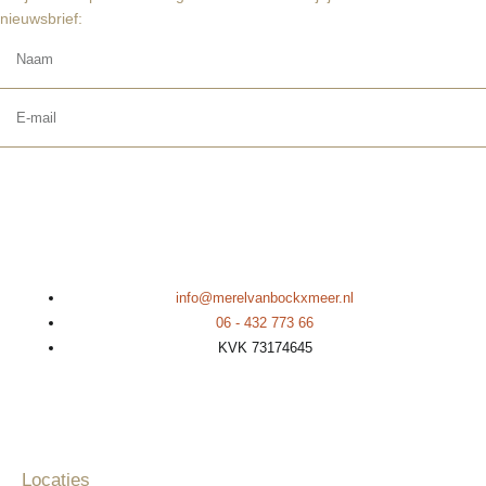
nieuwsbrief:
AANMELDEN
info@merelvanbockxmeer.nl
06 - 432 773 66
KVK 73174645
Locaties