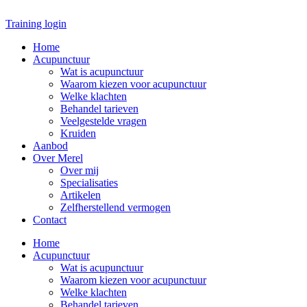
Ga
naar
Training login
de
Home
inhoud
Acupunctuur
Wat is acupunctuur
Waarom kiezen voor acupunctuur
Welke klachten
Behandel tarieven
Veelgestelde vragen
Kruiden
Aanbod
Over Merel
Over mij
Specialisaties
Artikelen
Zelfherstellend vermogen
Contact
Home
Acupunctuur
Wat is acupunctuur
Waarom kiezen voor acupunctuur
Welke klachten
Behandel tarieven