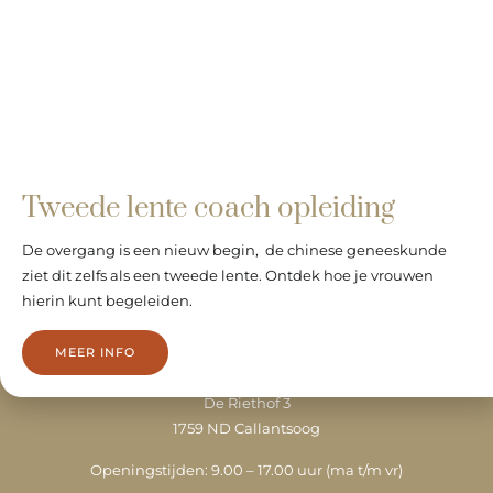
info@merelvanbockxmeer.nl
06 - 432 773 66
KVK 73174645
Tweede lente coach opleiding
De overgang is een nieuw begin, de chinese geneeskunde
Locaties
ziet dit zelfs als een tweede lente. Ontdek hoe je vrouwen
hierin kunt begeleiden.
Wilhelminalaan 2a
1623 MA Hoorn
MEER INFO
(rolstoeltoegankelijk)
De Riethof 3
1759 ND Callantsoog
Openingstijden: 9.00 – 17.00 uur (
ma t/m vr)