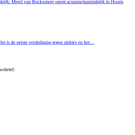
aktijk: Merel van Bockxmeer opent acupunctuurpraktijk in Hoorn
et is de eerste verdediging tegen ziektes en het…
wsbrief: