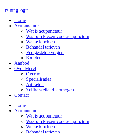
Ga
naar
Training login
de
Home
inhoud
Acupunctuur
Wat is acupunctuur
Waarom kiezen voor acupunctuur
Welke klachten
Behandel tarieven
Veelgestelde vragen
Kruiden
Aanbod
Over Merel
Over mij
Specialisaties
Artikelen
Zelfherstellend vermogen
Contact
Home
Acupunctuur
Wat is acupunctuur
Waarom kiezen voor acupunctuur
Welke klachten
Behandel tarieven