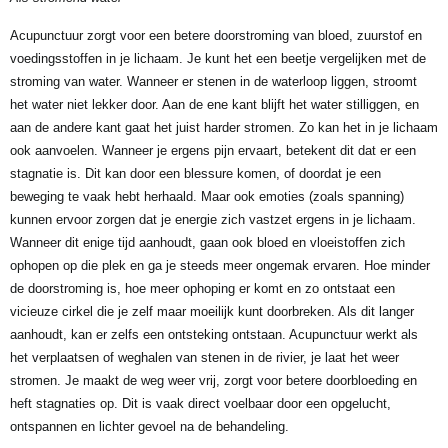
Acupunctuur zorgt voor een betere doorstroming van bloed, zuurstof en
voedingsstoffen in je lichaam. Je kunt het een beetje vergelijken met de
stroming van water. Wanneer er stenen in de waterloop liggen, stroomt
het water niet lekker door. Aan de ene kant blijft het water stilliggen, en
aan de andere kant gaat het juist harder stromen. Zo kan het in je lichaam
ook aanvoelen. Wanneer je ergens pijn ervaart, betekent dit dat er een
stagnatie is. Dit kan door een blessure komen, of doordat je een
beweging te vaak hebt herhaald. Maar ook emoties (zoals spanning)
kunnen ervoor zorgen dat je energie zich vastzet ergens in je lichaam.
Wanneer dit enige tijd aanhoudt, gaan ook bloed en vloeistoffen zich
ophopen op die plek en ga je steeds meer ongemak ervaren. Hoe minder
de doorstroming is, hoe meer ophoping er komt en zo ontstaat een
vicieuze cirkel die je zelf maar moeilijk kunt doorbreken. Als dit langer
aanhoudt, kan er zelfs een ontsteking ontstaan. Acupunctuur werkt als
het verplaatsen of weghalen van stenen in de rivier, je laat het weer
stromen. Je maakt de weg weer vrij, zorgt voor betere doorbloeding en
heft stagnaties op. Dit is vaak direct voelbaar door een opgelucht,
ontspannen en lichter gevoel na de behandeling.