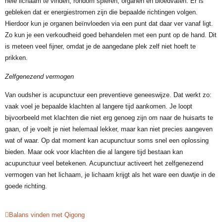
hele lichaam te vinden, rondom spieren, organen en bloedvaten. Er is
gebleken dat er energiestromen zijn die bepaalde richtingen volgen.
Hierdoor kun je organen beïnvloeden via een punt dat daar ver vanaf ligt.
Zo kun je een verkoudheid goed behandelen met een punt op de hand. Dit
is meteen veel fijner, omdat je de aangedane plek zelf niet hoeft te
prikken.
Zelfgenezend vermogen
Van oudsher is acupunctuur een preventieve geneeswijze. Dat werkt zo:
vaak voel je bepaalde klachten al langere tijd aankomen. Je loopt
bijvoorbeeld met klachten die niet erg genoeg zijn om naar de huisarts te
gaan, of je voelt je niet helemaal lekker, maar kan niet precies aangeven
wat of waar. Op dat moment kan acupunctuur soms snel een oplossing
bieden. Maar ook voor klachten die al langere tijd bestaan kan
acupunctuur veel betekenen. Acupunctuur activeert het zelfgenezend
vermogen van het lichaam, je lichaam krijgt als het ware een duwtje in de
goede richting.
Balans vinden met Qigong