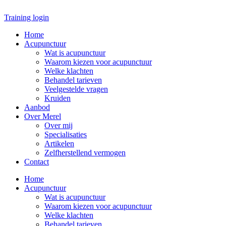
Ga
naar
Training login
de
Home
inhoud
Acupunctuur
Wat is acupunctuur
Waarom kiezen voor acupunctuur
Welke klachten
Behandel tarieven
Veelgestelde vragen
Kruiden
Aanbod
Over Merel
Over mij
Specialisaties
Artikelen
Zelfherstellend vermogen
Contact
Home
Acupunctuur
Wat is acupunctuur
Waarom kiezen voor acupunctuur
Welke klachten
Behandel tarieven