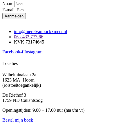
Naam
E-mail
Aanmelden
info@merelvanbockxmeer.nl
06 - 432 773 66
KVK 73174645
Facebook-f
Instagram
Locaties
Wilhelminalaan 2a
1623 MA Hoorn
(rolstoeltoegankelijk)
De Riethof 3
1759 ND Callantsoog
Openingstijden: 9.00 – 17.00 uur (
ma t/m vr)
Bestel mijn boek