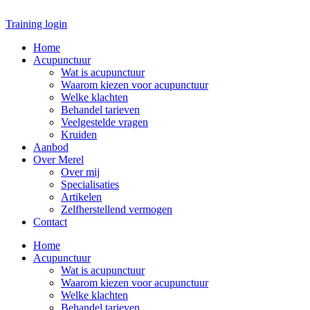
Ga
naar
Training login
de
Home
inhoud
Acupunctuur
Wat is acupunctuur
Waarom kiezen voor acupunctuur
Welke klachten
Behandel tarieven
Veelgestelde vragen
Kruiden
Aanbod
Over Merel
Over mij
Specialisaties
Artikelen
Zelfherstellend vermogen
Contact
Home
Acupunctuur
Wat is acupunctuur
Waarom kiezen voor acupunctuur
Welke klachten
Behandel tarieven