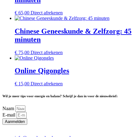
€
65,00
Direct afrekenen
Chinese Geneeskunde & Zelfzorg: 45
minuten
€
75,00
Direct afrekenen
Online Qigongles
€
15,00
Direct afrekenen
Wil je meer tips voor energie en balans? Schrijf je dan in voor de nieuwsbrief:
Naam
E-mail
Aanmelden