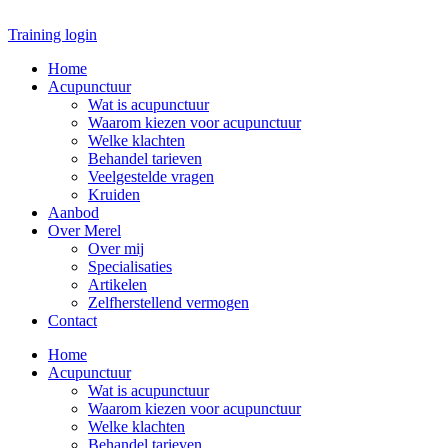
Ga
naar
Training login
de
Home
inhoud
Acupunctuur
Wat is acupunctuur
Waarom kiezen voor acupunctuur
Welke klachten
Behandel tarieven
Veelgestelde vragen
Kruiden
Aanbod
Over Merel
Over mij
Specialisaties
Artikelen
Zelfherstellend vermogen
Contact
Home
Acupunctuur
Wat is acupunctuur
Waarom kiezen voor acupunctuur
Welke klachten
Behandel tarieven