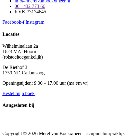
info@merelvanbockxmeer.nl
06 - 432 773 66
KVK 73174645
Facebook-f
Instagram
Locaties
Wilhelminalaan 2a
1623 MA Hoorn
(rolstoeltoegankelijk)
De Riethof 3
1759 ND Callantsoog
Openingstijden: 9.00 – 17.00 uur (
ma t/m vr)
Bestel mijn boek
Aangesloten bij
Copyright © 2026 Merel van Bockxmeer – acupunctuurpraktijk