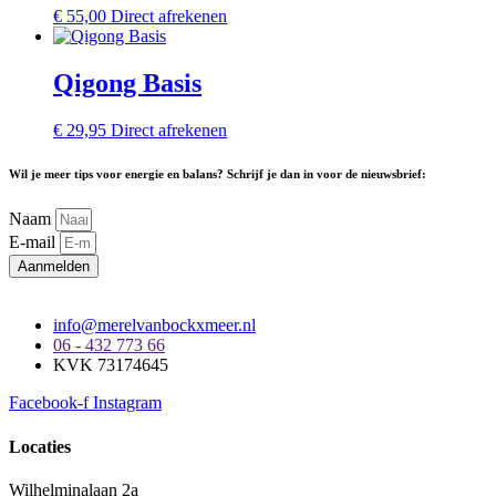
€
55,00
Direct afrekenen
Qigong Basis
€
29,95
Direct afrekenen
Wil je meer tips voor energie en balans? Schrijf je dan in voor de nieuwsbrief:
Naam
E-mail
Aanmelden
info@merelvanbockxmeer.nl
06 - 432 773 66
KVK 73174645
Facebook-f
Instagram
Locaties
Wilhelminalaan 2a