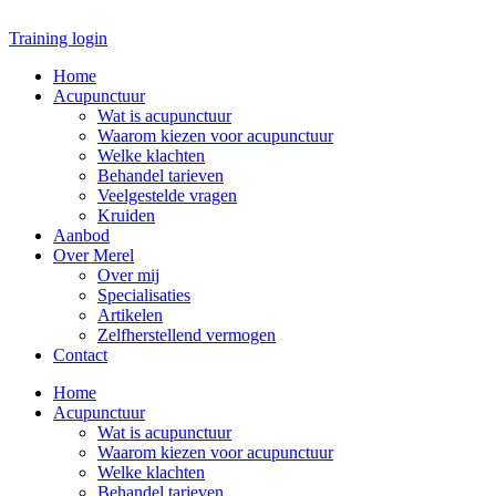
Ga
naar
Training login
de
Home
inhoud
Acupunctuur
Wat is acupunctuur
Waarom kiezen voor acupunctuur
Welke klachten
Behandel tarieven
Veelgestelde vragen
Kruiden
Aanbod
Over Merel
Over mij
Specialisaties
Artikelen
Zelfherstellend vermogen
Contact
Home
Acupunctuur
Wat is acupunctuur
Waarom kiezen voor acupunctuur
Welke klachten
Behandel tarieven