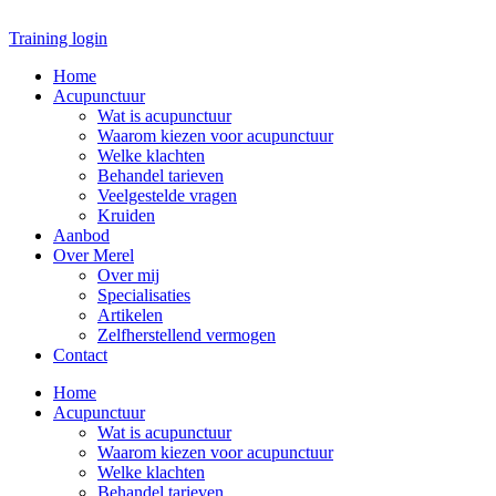
Ga
naar
Training login
de
Home
inhoud
Acupunctuur
Wat is acupunctuur
Waarom kiezen voor acupunctuur
Welke klachten
Behandel tarieven
Veelgestelde vragen
Kruiden
Aanbod
Over Merel
Over mij
Specialisaties
Artikelen
Zelfherstellend vermogen
Contact
Home
Acupunctuur
Wat is acupunctuur
Waarom kiezen voor acupunctuur
Welke klachten
Behandel tarieven