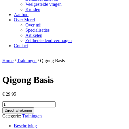
Veelgestelde vragen
Kruiden
Aanbod
Over Merel
Over mij
Specialisaties
Artikelen
Zelfherstellend vermogen
Contact
Home
/
Trainingen
/ Qigong Basis
Qigong Basis
€
29,95
Qigong
Basis
Direct afrekenen
aantal
Categorie:
Trainingen
Beschrijving