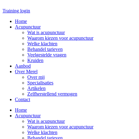
Ga
naar
Training login
de
Home
inhoud
Acupunctuur
Wat is acupunctuur
Waarom kiezen voor acupunctuur
Welke klachten
Behandel tarieven
Veelgestelde vragen
Kruiden
Aanbod
Over Merel
Over mij
Specialisaties
Artikelen
Zelfherstellend vermogen
Contact
Home
Acupunctuur
Wat is acupunctuur
Waarom kiezen voor acupunctuur
Welke klachten
Behandel tarieven