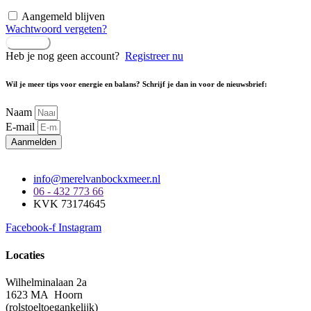
Aangemeld blijven
Wachtwoord vergeten?
Inloggen
Heb je nog geen account?
Registreer nu
Wil je meer tips voor energie en balans? Schrijf je dan in voor de nieuwsbrief:
Naam
E-mail
Aanmelden
info@merelvanbockxmeer.nl
06 - 432 773 66
KVK 73174645
Facebook-f
Instagram
Locaties
Wilhelminalaan 2a
1623 MA Hoorn
(rolstoeltoegankelijk)