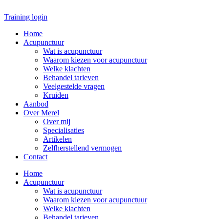
Ga
naar
Training login
de
Home
inhoud
Acupunctuur
Wat is acupunctuur
Waarom kiezen voor acupunctuur
Welke klachten
Behandel tarieven
Veelgestelde vragen
Kruiden
Aanbod
Over Merel
Over mij
Specialisaties
Artikelen
Zelfherstellend vermogen
Contact
Home
Acupunctuur
Wat is acupunctuur
Waarom kiezen voor acupunctuur
Welke klachten
Behandel tarieven