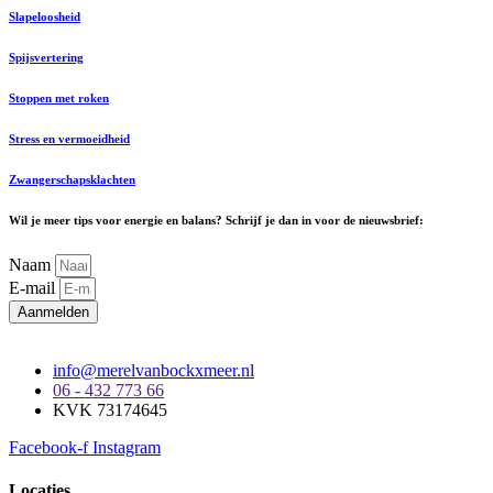
Slapeloosheid
Spijsvertering
Stoppen met roken
Stress en vermoeidheid
Zwangerschapsklachten
Wil je meer tips voor energie en balans? Schrijf je dan in voor de nieuwsbrief:
Naam
E-mail
Aanmelden
info@merelvanbockxmeer.nl
06 - 432 773 66
KVK 73174645
Facebook-f
Instagram
Locaties