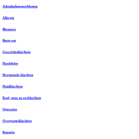
Ademhalingsproblemen
Allergie
Blessures
Burn-out
Gewrichtsklachten
Hoofdpijn
Hormonale klachten
Huidklachten
Keel, neus en oorklachten
Operaties
Overgangsklachten
Rugpijn