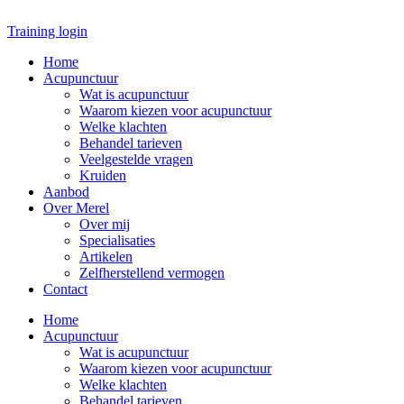
Ga
naar
Training login
de
Home
inhoud
Acupunctuur
Wat is acupunctuur
Waarom kiezen voor acupunctuur
Welke klachten
Behandel tarieven
Veelgestelde vragen
Kruiden
Aanbod
Over Merel
Over mij
Specialisaties
Artikelen
Zelfherstellend vermogen
Contact
Home
Acupunctuur
Wat is acupunctuur
Waarom kiezen voor acupunctuur
Welke klachten
Behandel tarieven