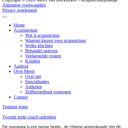
Algemene voorwaarden
Privacy regelement
Home
Acupunctuur
Wat is acupunctuur
Waarom kiezen voor acupunctuur
Welke klachten
Behandel tarieven
Veelgestelde vragen
Kruiden
Aanbod
Over Merel
Over mij
Specialisaties
Artikelen
Zelfherstellend vermogen
Contact
Training login
Tweede lente coach opleiding
De overgang is een nieuw begin, de chinese geneeskunde ziet dit