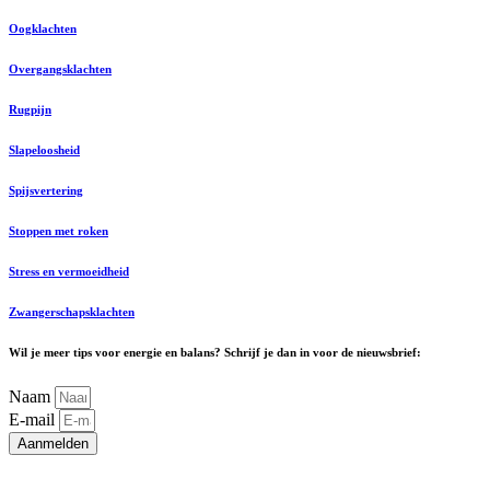
Oogklachten
Overgangsklachten
Rugpijn
Slapeloosheid
Spijsvertering
Stoppen met roken
Stress en vermoeidheid
Zwangerschapsklachten
Wil je meer tips voor energie en balans? Schrijf je dan in voor de nieuwsbrief:
Naam
E-mail
Aanmelden