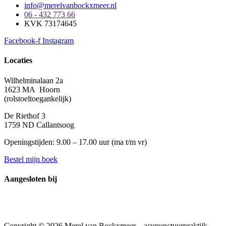
info@merelvanbockxmeer.nl
06 - 432 773 66
KVK 73174645
Facebook-f
Instagram
Locaties
Wilhelminalaan 2a
1623 MA Hoorn
(rolstoeltoegankelijk)
De Riethof 3
1759 ND Callantsoog
Openingstijden: 9.00 – 17.00 uur (
ma t/m vr)
Bestel mijn boek
Aangesloten bij
Copyright © 2026 Merel van Bockxmeer – acupunctuurpraktijk